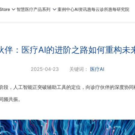
tore
智慧医疗产品系列
案例中心
AI资讯
惠每云诊所
惠每研究院
伙伴：医疗AI的进阶之路如何重构未
2025-04-23
关键词：
医疗AI
阶段，人工智能正突破辅助工具的定位，向诊疗伙伴的深度协同
同频共振。