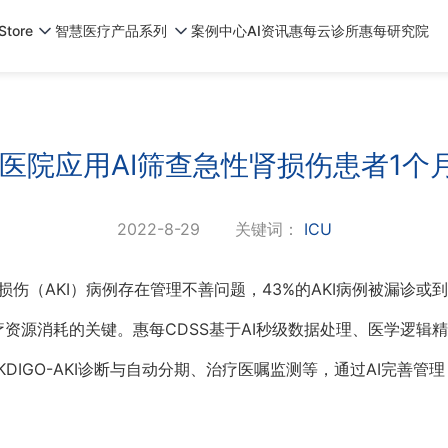
tore
智慧医疗产品系列
案例中心
AI资讯
惠每云诊所
惠每研究院
医院应用AI筛查急性肾损伤患者1个
2022-8-29
关键词：
ICU
损伤（AKI）病例存在管理不善问题，43%的AKI病例被漏诊
疗资源消耗的关键。惠每CDSS基于AI秒级数据处理、医学逻辑精
IGO-AKI诊断与自动分期、治疗医嘱监测等，通过AI完善管
。