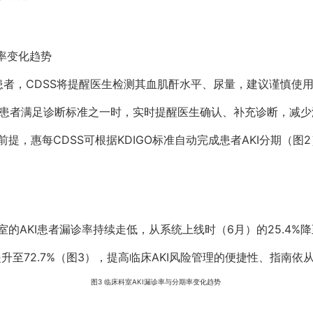
生率变化趋势
患者，CDSS将提醒医生检测其血肌酐水平、尿量，建议谨慎使
当患者满足诊断标准之一时，实时提醒医生确认、补充诊断，减少
提，惠每CDSS可根据KDIGO标准自动完成患者AKI分期（
AKI患者漏诊率持续走低，从系统上线时（6月）的25.4%降至1
5%提升至72.7%（图3），提高临床AKI风险管理的便捷性、指南依
图3 临床科室AKI漏诊率与分期率变化趋势