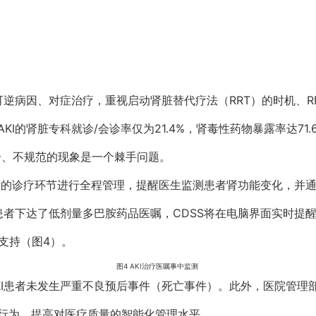
可逆病因、对症治疗，重视启动肾脏替代疗法（RRT）的时机、
I的肾脏专科就诊/会诊率仅为21.4%，肾毒性药物暴露率达71.6
不充分、不规范的现象是一个棘手问题。
诊患者的诊疗环节进行全程管理，提醒医生监测患者肾功能变化，并
患者下达了低剂量多巴胺药品医嘱，CDSS将在电脑界面实时提
据支持（图4）。
图4 AKI治疗医嘱事中监测
KI患者未发生严重不良预后事件（死亡事件）。此外，医院管理部
行为，提高对医疗质量的智能化管理水平。