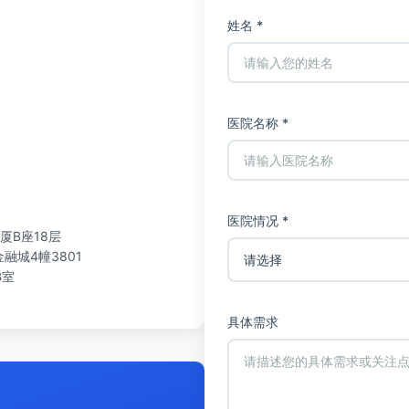
姓名 *
医院名称 *
医院情况 *
厦B座18层
城4幢3801
B室
具体需求