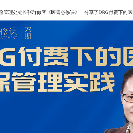
险管理处处长张群做客《医管必修课》，分享了DRG付费下的