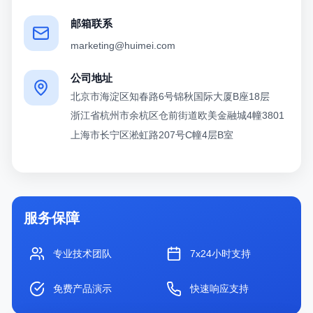
邮箱联系
marketing@huimei.com
公司地址
北京市海淀区知春路6号锦秋国际大厦B座18层
浙江省杭州市余杭区仓前街道欧美金融城4幢3801
上海市长宁区淞虹路207号C幢4层B室
服务保障
专业技术团队
7x24小时支持
免费产品演示
快速响应支持