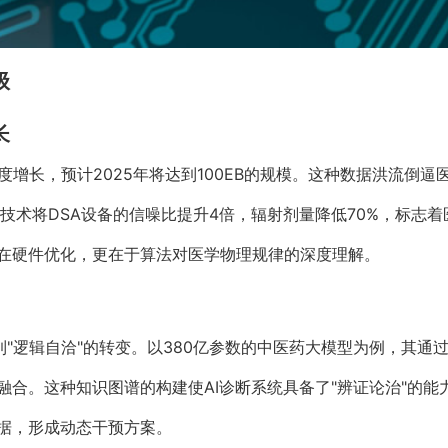
级
长
度增长，预计2025年将达到100EB的规模。这种数据洪流倒逼
零噪声技术将DSA设备的信噪比提升4倍，辐射剂量降低70%，标志
在硬件优化，更在于算法对医学物理规律的深度理解。
"到"逻辑自洽"的转变。以380亿参数的中医药大模型为例，其
融合。这种知识图谱的构建使AI诊断系统具备了"辨证论治"的
据，形成动态干预方案。