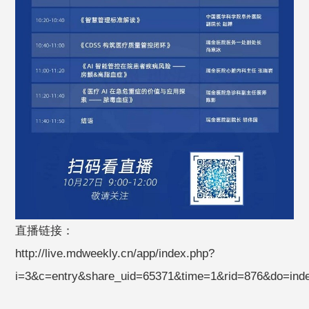
直播链接：
http://live.mdweekly.cn/app/index.php?
i=3&c=entry&share_uid=65371&time=1&rid=876&do=i