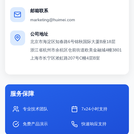
邮箱联系
marketing@huimei.com
公司地址
北京市海淀区知春路6号锦秋国际大厦B座18层
浙江省杭州市余杭区仓前街道欧美金融城4幢3801
上海市长宁区淞虹路207号C幢4层B室
服务保障
专业技术团队
7x24小时支持
免费产品演示
快速响应支持