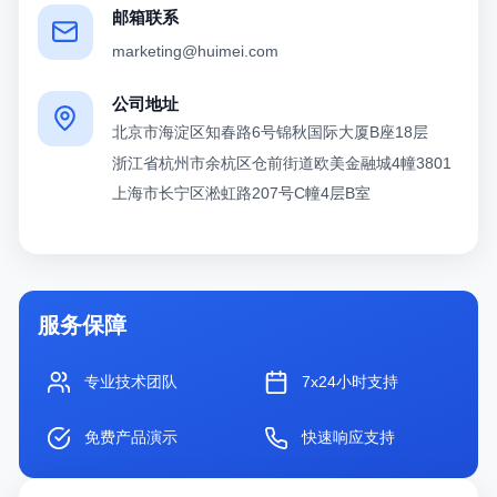
邮箱联系
marketing@huimei.com
公司地址
北京市海淀区知春路6号锦秋国际大厦B座18层
浙江省杭州市余杭区仓前街道欧美金融城4幢3801
上海市长宁区淞虹路207号C幢4层B室
服务保障
专业技术团队
7x24小时支持
免费产品演示
快速响应支持