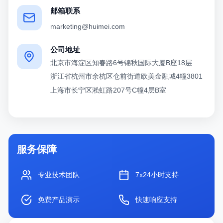
邮箱联系
marketing@huimei.com
公司地址
北京市海淀区知春路6号锦秋国际大厦B座18层
浙江省杭州市余杭区仓前街道欧美金融城4幢3801
上海市长宁区淞虹路207号C幢4层B室
服务保障
专业技术团队
7x24小时支持
免费产品演示
快速响应支持