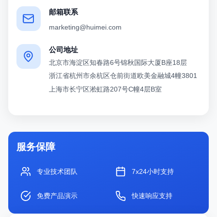
邮箱联系
marketing@huimei.com
公司地址
北京市海淀区知春路6号锦秋国际大厦B座18层
浙江省杭州市余杭区仓前街道欧美金融城4幢3801
上海市长宁区淞虹路207号C幢4层B室
服务保障
专业技术团队
7x24小时支持
免费产品演示
快速响应支持