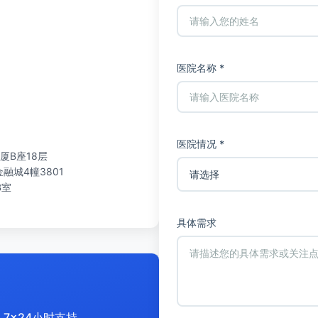
医院名称 *
医院情况 *
厦B座18层
城4幢3801
B室
具体需求
7x24小时支持