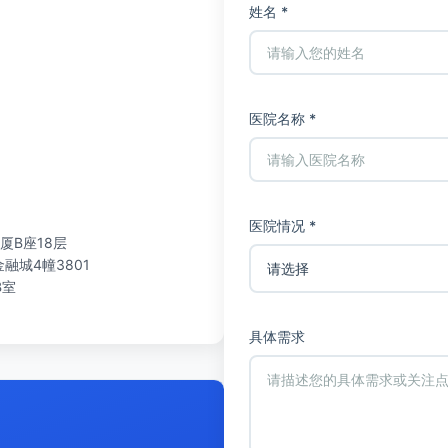
姓名 *
医院名称 *
医院情况 *
厦B座18层
城4幢3801
B室
具体需求